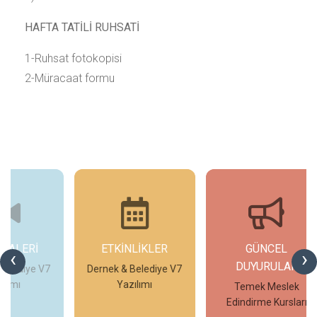
HAFTA TATİLİ RUHSATİ
1-Ruhsat fotokopisi
2-Müracaat formu
ETKİNLİKLER
GÜNCEL
G
‹
›
DUYURULAR
V7
Dernek & Belediye V7
Yazılımı
Temek Meslek
Edindirme Kursları
İncele
İncele