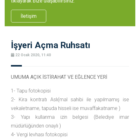
tıklayarak bize ulaşabilirsiniz.
İletişim
İşyeri Açma Ruhsatı
22 Ocak 2020, 11:40
UMUMA AÇIK İSTİRAHAT VE EĞLENCE YERİ
1- Tapu fotokopisi
2- Kira kontratı Aslı(mal sahibi ile yapılmamış ise
vekaletname, tapuda hisseli ise muvaffakatname )
3- Yapı kullanma izin belgesi (Belediye imar
müdürlüğünden onaylı )
4- Vergi levhası fotokopisi