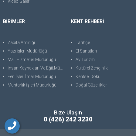
Video Galeri
BİRİMLER
KENT REHBERİ
Zabıta Amirliği
Tarihçe
Yazı İşleri Müdürlüğü
El Sanatları
Mali Hizmetler Müdürlüğü
Av Turizmi
İnsan Kaynakları Ve Eğit.Müdürlüğü
Kültürel Zenginlik
Fen İşleri İmar Müdürlüğü
Kentsel Doku
Muhtarlık İşleri Müdürlüğü
Doğal Güzellikler
Bize Ulaşın
0 (426) 242 3230