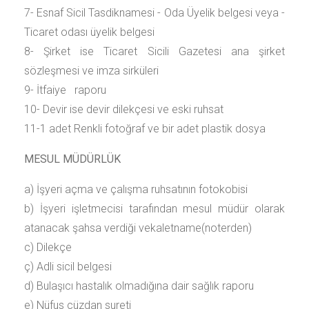
7- Esnaf Sicil Tasdiknamesi - Oda Üyelik belgesi veya -
Ticaret odası üyelik belgesi
8- Şirket ise Ticaret Sicili Gazetesi ana şirket
sözleşmesi ve imza sirküleri
9- İtfaiye raporu
10- Devir ise devir dilekçesi ve eski ruhsat
11-1 adet Renkli fotoğraf ve bir adet plastik dosya
MESUL MÜDÜRLÜK
a) İşyeri açma ve çalışma ruhsatının fotokobisi
b) İşyeri işletmecisi tarafından mesul müdür olarak
atanacak şahsa verdiği vekaletname(noterden)
c) Dilekçe
ç) Adli sicil belgesi
d) Bulaşıcı hastalık olmadığına dair sağlık raporu
e) Nüfus cüzdan sureti