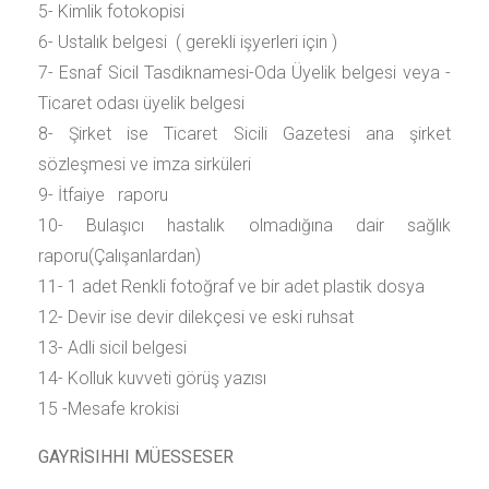
5- Kimlik fotokopisi
6- Ustalık belgesi ( gerekli işyerleri için )
7- Esnaf Sicil Tasdiknamesi-Oda Üyelik belgesi veya -
Ticaret odası üyelik belgesi
8- Şirket ise Ticaret Sicili Gazetesi ana şirket
sözleşmesi ve imza sirküleri
9- İtfaiye raporu
10- Bulaşıcı hastalık olmadığına dair sağlık
raporu(Çalışanlardan)
11- 1 adet Renkli fotoğraf ve bir adet plastik dosya
12- Devir ise devir dilekçesi ve eski ruhsat
13- Adli sicil belgesi
14- Kolluk kuvveti görüş yazısı
15 -Mesafe krokisi
GAYRİSIHHI MÜESSESER