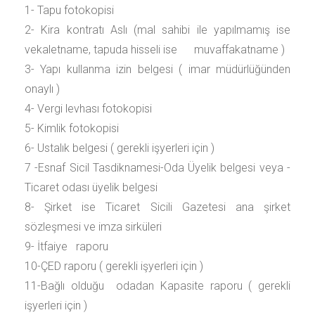
1- Tapu fotokopisi
2- Kira kontratı Aslı (mal sahibi ile yapılmamış ise
vekaletname, tapuda hisseli ise muvaffakatname )
3- Yapı kullanma izin belgesi ( imar müdürlüğünden
onaylı )
4- Vergi levhası fotokopisi
5- Kimlik fotokopisi
6- Ustalık belgesi ( gerekli işyerleri için )
7 -Esnaf Sicil Tasdiknamesi-Oda Üyelik belgesi veya -
Ticaret odası üyelik belgesi
8- Şirket ise Ticaret Sicili Gazetesi ana şirket
sözleşmesi ve imza sirküleri
9- İtfaiye raporu
10-ÇED raporu ( gerekli işyerleri için )
11-Bağlı olduğu odadan Kapasite raporu ( gerekli
işyerleri için )