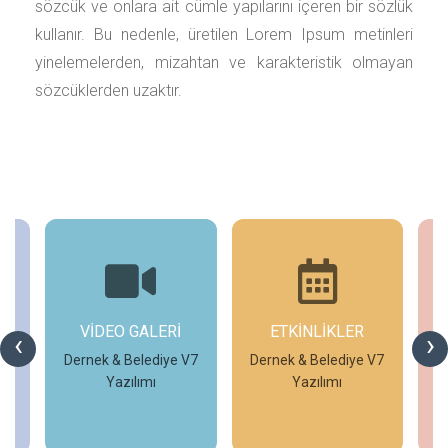
sözcük ve onlara ait cümle yapılarını içeren bir sözlük
kullanır. Bu nedenle, üretilen Lorem Ipsum metinleri
yinelemelerden, mizahtan ve karakteristik olmayan
sözcüklerden uzaktır.
ETKİNLİKLER
GÜNCEL
G
‹
›
DUYURULAR
V7
Dernek & Belediye V7
Yazılımı
Temek Meslek
Edindirme Kursları
İncele
İncele