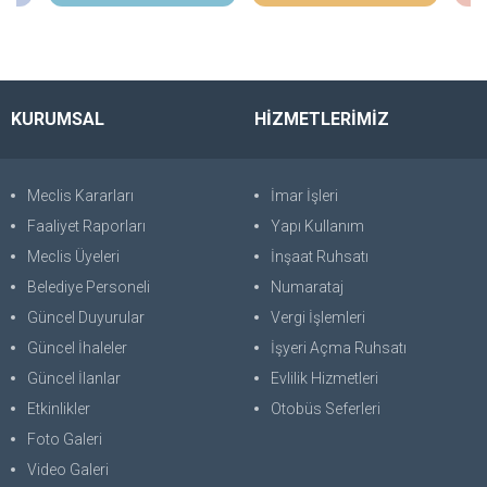
KURUMSAL
HİZMETLERİMİZ
Meclis Kararları
İmar İşleri
Faaliyet Raporları
Yapı Kullanım
Meclis Üyeleri
İnşaat Ruhsatı
Belediye Personeli
Numarataj
Güncel Duyurular
Vergi İşlemleri
Güncel İhaleler
İşyeri Açma Ruhsatı
Güncel İlanlar
Evlilik Hizmetleri
Etkinlikler
Otobüs Seferleri
Foto Galeri
Video Galeri