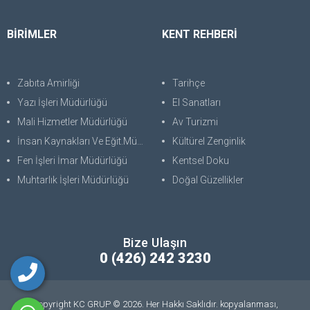
BİRİMLER
KENT REHBERİ
Zabıta Amirliği
Tarihçe
Yazı İşleri Müdürlüğü
El Sanatları
Mali Hizmetler Müdürlüğü
Av Turizmi
İnsan Kaynakları Ve Eğit.Müdürlüğü
Kültürel Zenginlik
Fen İşleri İmar Müdürlüğü
Kentsel Doku
Muhtarlık İşleri Müdürlüğü
Doğal Güzellikler
Bize Ulaşın
0 (426) 242 3230
Copyright KC GRUP © 2026. Her Hakkı Saklıdır. kopyalanması,