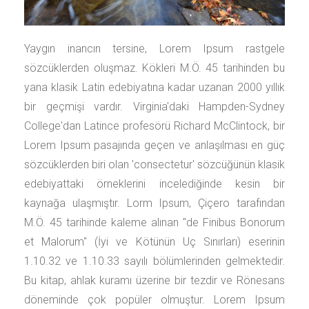
Yaygın inancın tersine, Lorem Ipsum rastgele
sözcüklerden oluşmaz. Kökleri M.Ö. 45 tarihinden bu
yana klasik Latin edebiyatına kadar uzanan 2000 yıllık
bir geçmişi vardır. Virginia'daki Hampden-Sydney
College'dan Latince profesörü Richard McClintock, bir
Lorem Ipsum pasajında geçen ve anlaşılması en güç
sözcüklerden biri olan 'consectetur' sözcüğünün klasik
edebiyattaki örneklerini incelediğinde kesin bir
kaynağa ulaşmıştır. Lorm Ipsum, Çiçero tarafından
M.Ö. 45 tarihinde kaleme alınan "de Finibus Bonorum
et Malorum" (İyi ve Kötünün Uç Sınırları) eserinin
1.10.32 ve 1.10.33 sayılı bölümlerinden gelmektedir.
Bu kitap, ahlak kuramı üzerine bir tezdir ve Rönesans
döneminde çok popüler olmuştur. Lorem Ipsum