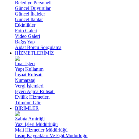
Belediye Personeli
Güncel Duyurular
Güncel İhaleler
Güncel İlanlar
Etkinlikler
Foto Galeri
Video Galeri
Bağış Yap
Aidat Borcu Sorgulama
HİZMETLERİMİZ
İmar İşleri
Yapı Kullanım
İnşaat Ruhsatı
Numarataj
Vergi İşlemleri
İşyeri Açma Ruhsatı
Evlilik Hizmetleri
Tümünü Gör
BİRİMLER
Zabıta Amirliği
Yazı İşleri Müdürlüğü
Mali Hizmetler Müdürlüğü
İnsan Kaynakları Ve Eğit.Müdürlüğü