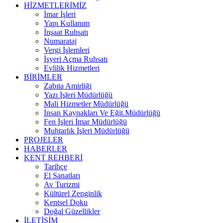
HİZMETLERİMİZ
İmar İşleri
Yapı Kullanım
İnşaat Ruhsatı
Numarataj
Vergi İşlemleri
İşyeri Açma Ruhsatı
Evlilik Hizmetleri
BİRİMLER
Zabıta Amirliği
Yazı İşleri Müdürlüğü
Mali Hizmetler Müdürlüğü
İnsan Kaynakları Ve Eğit.Müdürlüğü
Fen İşleri İmar Müdürlüğü
Muhtarlık İşleri Müdürlüğü
PROJELER
HABERLER
KENT REHBERİ
Tarihçe
El Sanatları
Av Turizmi
Kültürel Zenginlik
Kentsel Doku
Doğal Güzellikler
İLETİŞİM