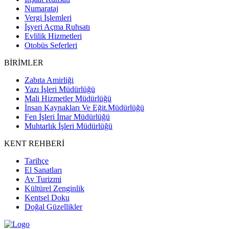
Numarataj
Vergi İşlemleri
İşyeri Açma Ruhsatı
Evlilik Hizmetleri
Otobüs Seferleri
BİRİMLER
Zabıta Amirliği
Yazı İşleri Müdürlüğü
Mali Hizmetler Müdürlüğü
İnsan Kaynakları Ve Eğit.Müdürlüğü
Fen İşleri İmar Müdürlüğü
Muhtarlık İşleri Müdürlüğü
KENT REHBERİ
Tarihçe
El Sanatları
Av Turizmi
Kültürel Zenginlik
Kentsel Doku
Doğal Güzellikler