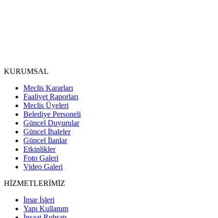
KURUMSAL
Meclis Kararları
Faaliyet Raporları
Meclis Üyeleri
Belediye Personeli
Güncel Duyurular
Güncel İhaleler
Güncel İlanlar
Etkinlikler
Foto Galeri
Video Galeri
HİZMETLERİMİZ
İmar İşleri
Yapı Kullanım
İnşaat Ruhsatı