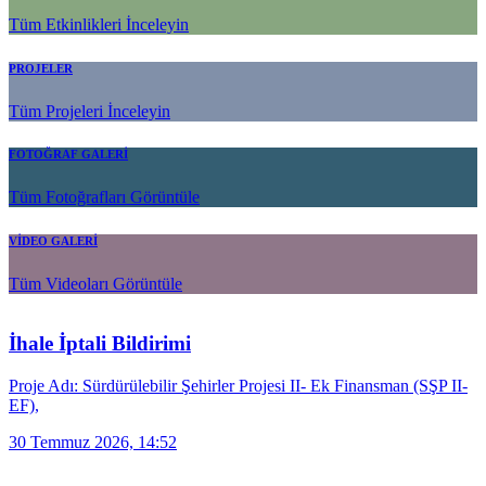
Tüm Etkinlikleri İnceleyin
PROJELER
Tüm Projeleri İnceleyin
FOTOĞRAF GALERİ
Tüm Fotoğrafları Görüntüle
VİDEO GALERİ
Tüm Videoları Görüntüle
İhale İptali Bildirimi
Proje Adı: Sürdürülebilir Şehirler Projesi II- Ek Finansman (SŞP II-
EF),
30 Temmuz 2026, 14:52