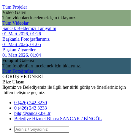
Tüm Projeler
Video Galeri
Tüm videoları incelemek için tıklayınız.
Tüm Videolar
Sancak Beldemizi Tanıyalım
01 Mart 2026, 01:26
Başkanla Fotoğraflarımız
01 Mart 2026, 01:05
Başkan Ziyaretler
01 Mart 2026, 01:04
Fotoğraf Galerisi
Tüm fotoğrafları incelemek için tıklayınız.
Tüm Fotoğraflar
GÖRÜŞ VE ÖNERİ
Bize Ulaşın
İlçemiz ve Belediyemiz ile ilgili her türlü görüş ve önerileriniz için
lütfen iletişime geçiniz.
0 (426) 242 3230
0 (426) 242 3233
bilgi@sancak.bel.tr
Belediye Hizmet Binası SANCAK / BİNGÖL