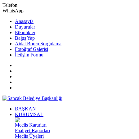
Telefon
WhatsApp
Anasayfa
Duyurular
Etkinlikler
Bağış Yap
Aidat Borcu Sorgulama
Fotoğraf Galerisi
İletişim Formu
BAŞKAN
KURUMSAL
Meclis Kararları
Faaliyet Raporları
Meclis Üyeleri