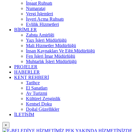
İnşaat Ruhsatı
Numarataj
Vergi İşlemleri
İşyeri Açma Ruhsatı
Evlilik Hizmetleri
BİRİMLER
Zabıta Amirliği
Yazı İşleri Müdürlüğü
Mali Hizmetler Müdürlüğü
İnsan Kaynakları Ve Eğit.Müdürlüğü
Fen İşleri İmar Müdürlüğü
Muhtarlık İşleri Müdürlüğü
PROJELER
HABERLER
KENT REHBERİ
Tarihçe
El Sanatları
Av Turizmi
Kültürel Zenginlik
Kentsel Doku
Doğal Güzellikler
İLETİŞİM
×