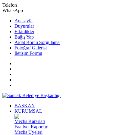
Telefon
WhatsApp
Anasayfa
Duyurular
Etkinlikler
Bağış Yap
Aidat Borcu Sorgulama
Fotoğraf Galerisi
İletişim Formu
BAŞKAN
KURUMSAL
Meclis Kararları
Faaliyet Raporları
Meclis Üyeleri