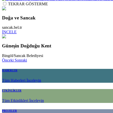
TEKRAR GÖSTERME
Doğa ve Sancak
sancak.bel.tr
İNCELE
Güneşin Doğduğu Kent
Bingöl/Sancak Belediyesi
Önceki
Sonraki
HABERLER
Tüm Haberleri İnceleyin
ETKİNLİKLER
Tüm Etkinlikleri İnceleyin
PROJELER