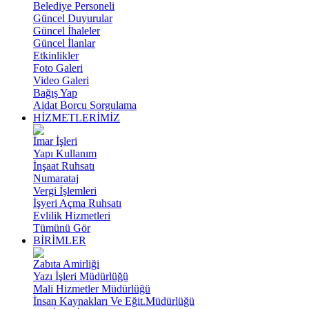
Belediye Personeli
Güncel Duyurular
Güncel İhaleler
Güncel İlanlar
Etkinlikler
Foto Galeri
Video Galeri
Bağış Yap
Aidat Borcu Sorgulama
HİZMETLERİMİZ
İmar İşleri
Yapı Kullanım
İnşaat Ruhsatı
Numarataj
Vergi İşlemleri
İşyeri Açma Ruhsatı
Evlilik Hizmetleri
Tümünü Gör
BİRİMLER
Zabıta Amirliği
Yazı İşleri Müdürlüğü
Mali Hizmetler Müdürlüğü
İnsan Kaynakları Ve Eğit.Müdürlüğü