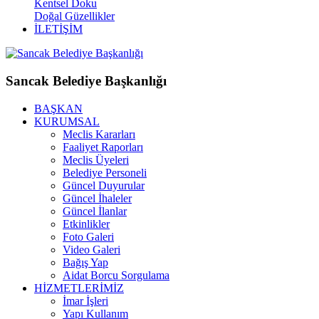
Kentsel Doku
Doğal Güzellikler
İLETİŞİM
Sancak Belediye Başkanlığı
BAŞKAN
KURUMSAL
Meclis Kararları
Faaliyet Raporları
Meclis Üyeleri
Belediye Personeli
Güncel Duyurular
Güncel İhaleler
Güncel İlanlar
Etkinlikler
Foto Galeri
Video Galeri
Bağış Yap
Aidat Borcu Sorgulama
HİZMETLERİMİZ
İmar İşleri
Yapı Kullanım