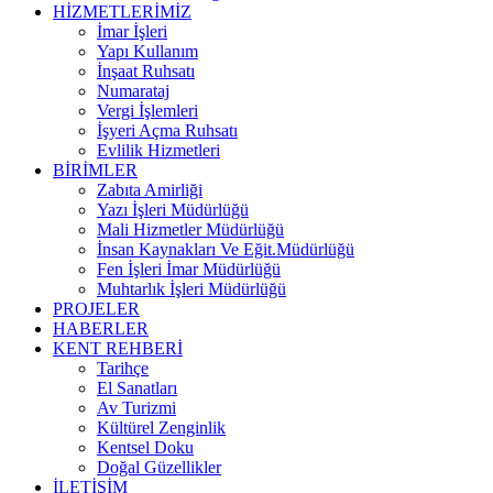
HİZMETLERİMİZ
İmar İşleri
Yapı Kullanım
İnşaat Ruhsatı
Numarataj
Vergi İşlemleri
İşyeri Açma Ruhsatı
Evlilik Hizmetleri
BİRİMLER
Zabıta Amirliği
Yazı İşleri Müdürlüğü
Mali Hizmetler Müdürlüğü
İnsan Kaynakları Ve Eğit.Müdürlüğü
Fen İşleri İmar Müdürlüğü
Muhtarlık İşleri Müdürlüğü
PROJELER
HABERLER
KENT REHBERİ
Tarihçe
El Sanatları
Av Turizmi
Kültürel Zenginlik
Kentsel Doku
Doğal Güzellikler
İLETİŞİM