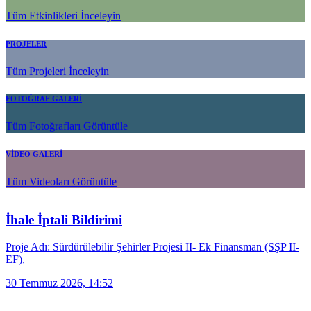
Tüm Etkinlikleri İnceleyin
PROJELER
Tüm Projeleri İnceleyin
FOTOĞRAF GALERİ
Tüm Fotoğrafları Görüntüle
VİDEO GALERİ
Tüm Videoları Görüntüle
İhale İptali Bildirimi
Proje Adı: Sürdürülebilir Şehirler Projesi II- Ek Finansman (SŞP II-
EF),
30 Temmuz 2026, 14:52