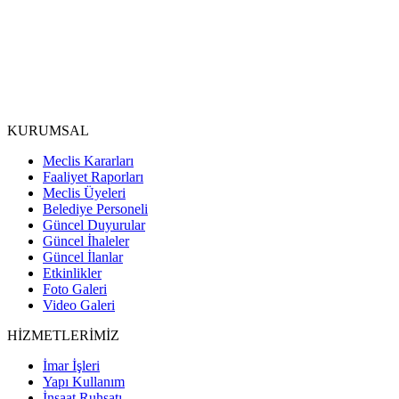
KURUMSAL
Meclis Kararları
Faaliyet Raporları
Meclis Üyeleri
Belediye Personeli
Güncel Duyurular
Güncel İhaleler
Güncel İlanlar
Etkinlikler
Foto Galeri
Video Galeri
HİZMETLERİMİZ
İmar İşleri
Yapı Kullanım
İnşaat Ruhsatı