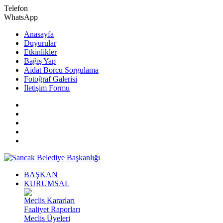
Telefon
WhatsApp
Anasayfa
Duyurular
Etkinlikler
Bağış Yap
Aidat Borcu Sorgulama
Fotoğraf Galerisi
İletişim Formu
BAŞKAN
KURUMSAL
Meclis Kararları
Faaliyet Raporları
Meclis Üyeleri