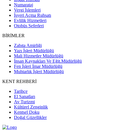
Numarataj
Vergi İşlemleri
İşyeri Açma Ruhsatı
Evlilik Hizmetleri
Otobüs Seferleri
BİRİMLER
Zabıta Amirliği
Yazı İşleri Müdürlüğü
Mali Hizmetler Müdürlüğü
İnsan Kaynakları Ve Eğit.Müdürlüğü
Fen İşleri İmar Müdürlüğü
Muhtarlık İşleri Müdürlüğü
KENT REHBERİ
Tarihçe
El Sanatları
Av Turizmi
Kültürel Zenginlik
Kentsel Doku
Doğal Güzellikler