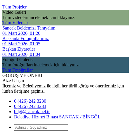
Tüm Projeler
Video Galeri
Tüm videoları incelemek için tıklayınız.
Tüm Videolar
Sancak Beldemizi Tanıyalım
01 Mart 2026, 01:26
Başkanla Fotoğraflarımız
01 Mart 2026, 01:05
Başkan Ziyaretler
01 Mart 2026, 01:04
Fotoğraf Galerisi
Tüm fotoğrafları incelemek için tıklayınız.
Tüm Fotoğraflar
GÖRÜŞ VE ÖNERİ
Bize Ulaşın
İlçemiz ve Belediyemiz ile ilgili her türlü görüş ve önerileriniz için
lütfen iletişime geçiniz.
0 (426) 242 3230
0 (426) 242 3233
bilgi@sancak.bel.tr
Belediye Hizmet Binası SANCAK / BİNGÖL