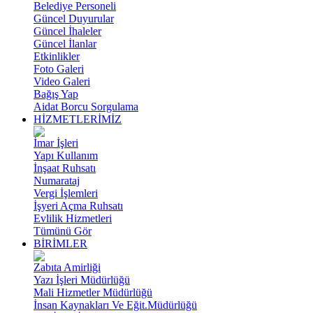
Belediye Personeli
Güncel Duyurular
Güncel İhaleler
Güncel İlanlar
Etkinlikler
Foto Galeri
Video Galeri
Bağış Yap
Aidat Borcu Sorgulama
HİZMETLERİMİZ
İmar İşleri
Yapı Kullanım
İnşaat Ruhsatı
Numarataj
Vergi İşlemleri
İşyeri Açma Ruhsatı
Evlilik Hizmetleri
Tümünü Gör
BİRİMLER
Zabıta Amirliği
Yazı İşleri Müdürlüğü
Mali Hizmetler Müdürlüğü
İnsan Kaynakları Ve Eğit.Müdürlüğü