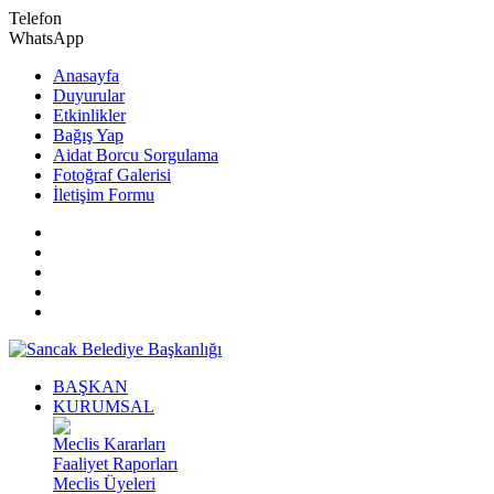
Telefon
WhatsApp
Anasayfa
Duyurular
Etkinlikler
Bağış Yap
Aidat Borcu Sorgulama
Fotoğraf Galerisi
İletişim Formu
BAŞKAN
KURUMSAL
Meclis Kararları
Faaliyet Raporları
Meclis Üyeleri