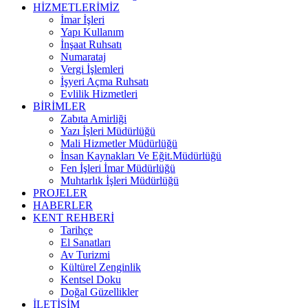
HİZMETLERİMİZ
İmar İşleri
Yapı Kullanım
İnşaat Ruhsatı
Numarataj
Vergi İşlemleri
İşyeri Açma Ruhsatı
Evlilik Hizmetleri
BİRİMLER
Zabıta Amirliği
Yazı İşleri Müdürlüğü
Mali Hizmetler Müdürlüğü
İnsan Kaynakları Ve Eğit.Müdürlüğü
Fen İşleri İmar Müdürlüğü
Muhtarlık İşleri Müdürlüğü
PROJELER
HABERLER
KENT REHBERİ
Tarihçe
El Sanatları
Av Turizmi
Kültürel Zenginlik
Kentsel Doku
Doğal Güzellikler
İLETİŞİM