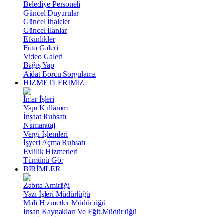
Belediye Personeli
Güncel Duyurular
Güncel İhaleler
Güncel İlanlar
Etkinlikler
Foto Galeri
Video Galeri
Bağış Yap
Aidat Borcu Sorgulama
HİZMETLERİMİZ
İmar İşleri
Yapı Kullanım
İnşaat Ruhsatı
Numarataj
Vergi İşlemleri
İşyeri Açma Ruhsatı
Evlilik Hizmetleri
Tümünü Gör
BİRİMLER
Zabıta Amirliği
Yazı İşleri Müdürlüğü
Mali Hizmetler Müdürlüğü
İnsan Kaynakları Ve Eğit.Müdürlüğü