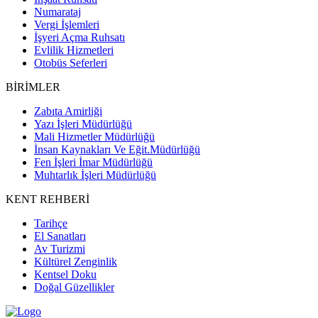
Numarataj
Vergi İşlemleri
İşyeri Açma Ruhsatı
Evlilik Hizmetleri
Otobüs Seferleri
BİRİMLER
Zabıta Amirliği
Yazı İşleri Müdürlüğü
Mali Hizmetler Müdürlüğü
İnsan Kaynakları Ve Eğit.Müdürlüğü
Fen İşleri İmar Müdürlüğü
Muhtarlık İşleri Müdürlüğü
KENT REHBERİ
Tarihçe
El Sanatları
Av Turizmi
Kültürel Zenginlik
Kentsel Doku
Doğal Güzellikler