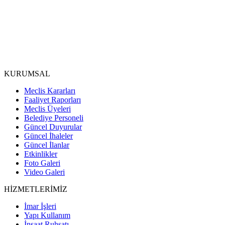
KURUMSAL
Meclis Kararları
Faaliyet Raporları
Meclis Üyeleri
Belediye Personeli
Güncel Duyurular
Güncel İhaleler
Güncel İlanlar
Etkinlikler
Foto Galeri
Video Galeri
HİZMETLERİMİZ
İmar İşleri
Yapı Kullanım
İnşaat Ruhsatı