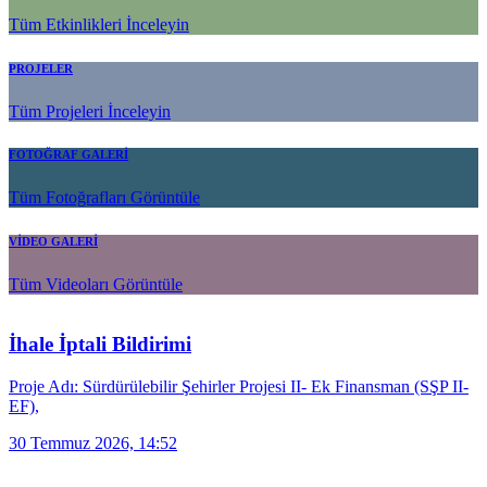
Tüm Etkinlikleri İnceleyin
PROJELER
Tüm Projeleri İnceleyin
FOTOĞRAF GALERİ
Tüm Fotoğrafları Görüntüle
VİDEO GALERİ
Tüm Videoları Görüntüle
İhale İptali Bildirimi
Proje Adı: Sürdürülebilir Şehirler Projesi II- Ek Finansman (SŞP II-
EF),
30 Temmuz 2026, 14:52