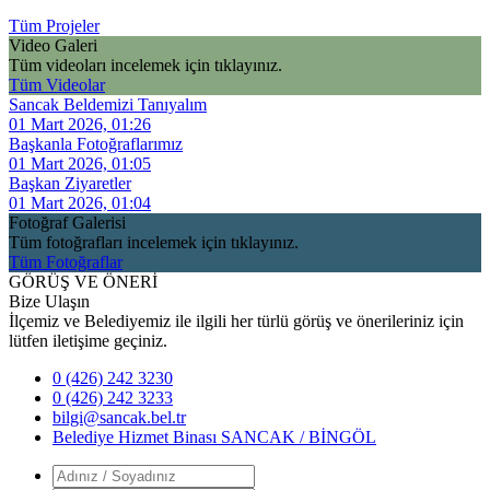
Tüm Projeler
Video Galeri
Tüm videoları incelemek için tıklayınız.
Tüm Videolar
Sancak Beldemizi Tanıyalım
01 Mart 2026, 01:26
Başkanla Fotoğraflarımız
01 Mart 2026, 01:05
Başkan Ziyaretler
01 Mart 2026, 01:04
Fotoğraf Galerisi
Tüm fotoğrafları incelemek için tıklayınız.
Tüm Fotoğraflar
GÖRÜŞ VE ÖNERİ
Bize Ulaşın
İlçemiz ve Belediyemiz ile ilgili her türlü görüş ve önerileriniz için
lütfen iletişime geçiniz.
0 (426) 242 3230
0 (426) 242 3233
bilgi@sancak.bel.tr
Belediye Hizmet Binası SANCAK / BİNGÖL