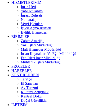
HİZMETLERİMİZ
İmar İşleri
Yapı Kullanım
İnşaat Ruhsatı
Numarataj
Vergi İşlemleri
İşyeri Açma Ruhsatı
Evlilik Hizmetleri
BİRİMLER
Zabıta Amirliği
Yazı İşleri Müdürlüğü
Mali Hizmetler Müdürlüğü
İnsan Kaynakları Ve Eğit.Müdürlüğü
Fen İşleri İmar Müdürlüğü
Muhtarlık İşleri Müdürlüğü
PROJELER
HABERLER
KENT REHBERİ
Tarihçe
El Sanatları
Av Turizmi
Kültürel Zenginlik
Kentsel Doku
Doğal Güzellikler
İLETİŞİM