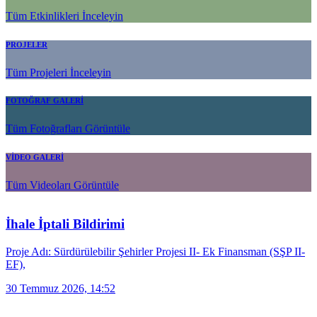
Tüm Etkinlikleri İnceleyin
PROJELER
Tüm Projeleri İnceleyin
FOTOĞRAF GALERİ
Tüm Fotoğrafları Görüntüle
VİDEO GALERİ
Tüm Videoları Görüntüle
İhale İptali Bildirimi
Proje Adı: Sürdürülebilir Şehirler Projesi II- Ek Finansman (SŞP II-
EF),
30 Temmuz 2026, 14:52