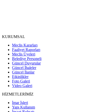
KURUMSAL
Meclis Kararları
Faaliyet Raporları
Meclis Üyeleri
Belediye Personeli
Güncel Duyurular
Güncel İhaleler
Güncel İlanlar
Etkinlikler
Foto Galeri
Video Galeri
HİZMETLERİMİZ
İmar İşleri
Yapı Kullanım
İnşaat Ruhsatı