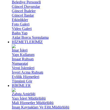
Belediye Personeli
Güncel Duyurular
Güncel İhaleler
Güncel İlanlar
Etkinlikler
Foto Galeri
Video Galeri
Bağış Yap
Aidat Borcu Sorgulama
HİZMETLERİMİZ
İmar İşleri
Yapı Kullanım
İnşaat Ruhsatı
Numarataj
Vergi İşlemleri
İşyeri Açma Ruhsatı
Evlilik Hizmetleri
Tümünü Gör
BİRİMLER
Zabıta Amirliği
Yazı İşleri Müdürlüğü
Mali Hizmetler Müdürlüğü
İnsan Kaynakları Ve Eğit.Müdürlüğü