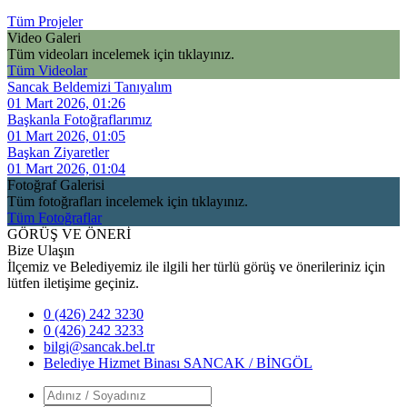
Tüm Projeler
Video Galeri
Tüm videoları incelemek için tıklayınız.
Tüm Videolar
Sancak Beldemizi Tanıyalım
01 Mart 2026, 01:26
Başkanla Fotoğraflarımız
01 Mart 2026, 01:05
Başkan Ziyaretler
01 Mart 2026, 01:04
Fotoğraf Galerisi
Tüm fotoğrafları incelemek için tıklayınız.
Tüm Fotoğraflar
GÖRÜŞ VE ÖNERİ
Bize Ulaşın
İlçemiz ve Belediyemiz ile ilgili her türlü görüş ve önerileriniz için
lütfen iletişime geçiniz.
0 (426) 242 3230
0 (426) 242 3233
bilgi@sancak.bel.tr
Belediye Hizmet Binası SANCAK / BİNGÖL