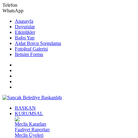
Telefon
WhatsApp
Anasayfa
Duyurular
Etkinlikler
Bağış Yap
Aidat Borcu Sorgulama
Fotoğraf Galerisi
İletişim Formu
BAŞKAN
KURUMSAL
Meclis Kararları
Faaliyet Raporları
Meclis Üyeleri