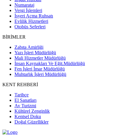
Numarataj
Vergi İşlemleri
İşyeri Açma Ruhsatı
Evlilik Hizmetleri
Otobüs Seferleri
BİRİMLER
Zabıta Amirliği
Yazı İşleri Müdürlüğü
Mali Hizmetler Müdürlüğü
İnsan Kaynakları Ve Eğit.Müdürlüğü
Fen İşleri İmar Müdürlüğü
Muhtarlık İşleri Müdürlüğü
KENT REHBERİ
Tarihçe
El Sanatları
Av Turizmi
Kültürel Zenginlik
Kentsel Doku
Doğal Güzellikler