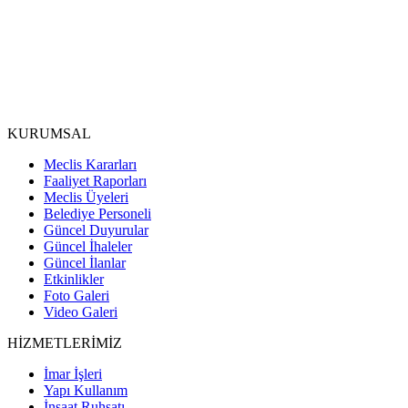
KURUMSAL
Meclis Kararları
Faaliyet Raporları
Meclis Üyeleri
Belediye Personeli
Güncel Duyurular
Güncel İhaleler
Güncel İlanlar
Etkinlikler
Foto Galeri
Video Galeri
HİZMETLERİMİZ
İmar İşleri
Yapı Kullanım
İnşaat Ruhsatı