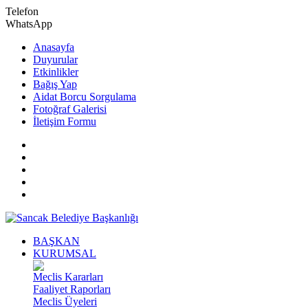
Telefon
WhatsApp
Anasayfa
Duyurular
Etkinlikler
Bağış Yap
Aidat Borcu Sorgulama
Fotoğraf Galerisi
İletişim Formu
BAŞKAN
KURUMSAL
Meclis Kararları
Faaliyet Raporları
Meclis Üyeleri