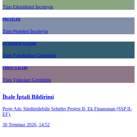
Tüm Etkinlikleri İnceleyin
PROJELER
Tüm Projeleri İnceleyin
FOTOĞRAF GALERİ
Tüm Fotoğrafları Görüntüle
VİDEO GALERİ
Tüm Videoları Görüntüle
İhale İptali Bildirimi
Proje Adı: Sürdürülebilir Şehirler Projesi II- Ek Finansman (SŞP II-
EF),
30 Temmuz 2026, 14:52