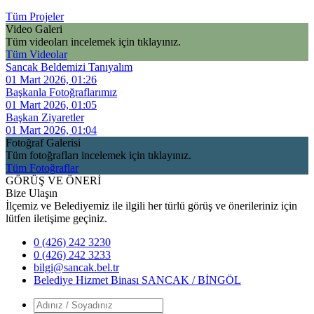
Tüm Projeler
Video Galeri
Tüm videoları incelemek için tıklayınız.
Tüm Videolar
Sancak Beldemizi Tanıyalım
01 Mart 2026, 01:26
Başkanla Fotoğraflarımız
01 Mart 2026, 01:05
Başkan Ziyaretler
01 Mart 2026, 01:04
Fotoğraf Galerisi
Tüm fotoğrafları incelemek için tıklayınız.
Tüm Fotoğraflar
GÖRÜŞ VE ÖNERİ
Bize Ulaşın
İlçemiz ve Belediyemiz ile ilgili her türlü görüş ve önerileriniz için
lütfen iletişime geçiniz.
0 (426) 242 3230
0 (426) 242 3233
bilgi@sancak.bel.tr
Belediye Hizmet Binası SANCAK / BİNGÖL