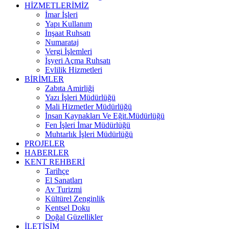
HİZMETLERİMİZ
İmar İşleri
Yapı Kullanım
İnşaat Ruhsatı
Numarataj
Vergi İşlemleri
İşyeri Açma Ruhsatı
Evlilik Hizmetleri
BİRİMLER
Zabıta Amirliği
Yazı İşleri Müdürlüğü
Mali Hizmetler Müdürlüğü
İnsan Kaynakları Ve Eğit.Müdürlüğü
Fen İşleri İmar Müdürlüğü
Muhtarlık İşleri Müdürlüğü
PROJELER
HABERLER
KENT REHBERİ
Tarihçe
El Sanatları
Av Turizmi
Kültürel Zenginlik
Kentsel Doku
Doğal Güzellikler
İLETİŞİM