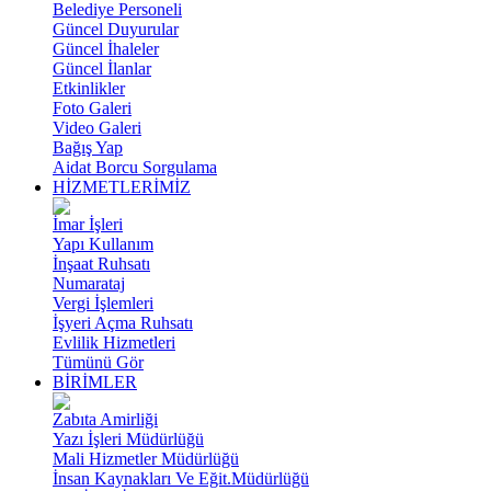
Belediye Personeli
Güncel Duyurular
Güncel İhaleler
Güncel İlanlar
Etkinlikler
Foto Galeri
Video Galeri
Bağış Yap
Aidat Borcu Sorgulama
HİZMETLERİMİZ
İmar İşleri
Yapı Kullanım
İnşaat Ruhsatı
Numarataj
Vergi İşlemleri
İşyeri Açma Ruhsatı
Evlilik Hizmetleri
Tümünü Gör
BİRİMLER
Zabıta Amirliği
Yazı İşleri Müdürlüğü
Mali Hizmetler Müdürlüğü
İnsan Kaynakları Ve Eğit.Müdürlüğü