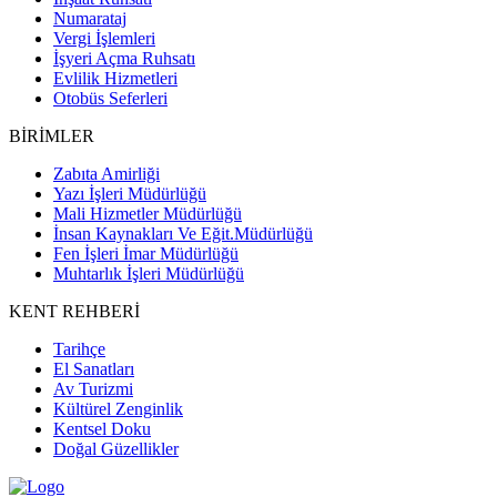
Numarataj
Vergi İşlemleri
İşyeri Açma Ruhsatı
Evlilik Hizmetleri
Otobüs Seferleri
BİRİMLER
Zabıta Amirliği
Yazı İşleri Müdürlüğü
Mali Hizmetler Müdürlüğü
İnsan Kaynakları Ve Eğit.Müdürlüğü
Fen İşleri İmar Müdürlüğü
Muhtarlık İşleri Müdürlüğü
KENT REHBERİ
Tarihçe
El Sanatları
Av Turizmi
Kültürel Zenginlik
Kentsel Doku
Doğal Güzellikler