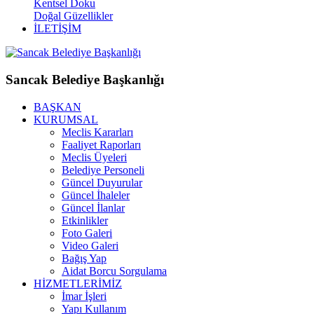
Kentsel Doku
Doğal Güzellikler
İLETİŞİM
Sancak Belediye Başkanlığı
BAŞKAN
KURUMSAL
Meclis Kararları
Faaliyet Raporları
Meclis Üyeleri
Belediye Personeli
Güncel Duyurular
Güncel İhaleler
Güncel İlanlar
Etkinlikler
Foto Galeri
Video Galeri
Bağış Yap
Aidat Borcu Sorgulama
HİZMETLERİMİZ
İmar İşleri
Yapı Kullanım