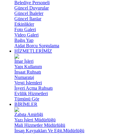
Belediye Personeli
Güncel Duyurular
Güncel İhaleler
Güncel İlanlar
Etkinlikler
Foto Galeri
Video Galeri
Bağış Yap
Aidat Borcu Sorgulama
HİZMETLERİMİZ
İmar İşleri
Yapı Kullanım
İnşaat Ruhsatı
Numarataj
Vergi İşlemleri
İşyeri Açma Ruhsatı
Evlilik Hizmetleri
Tümünü Gör
BİRİMLER
Zabıta Amirliği
Yazı İşleri Müdürlüğü
Mali Hizmetler Müdürlüğü
İnsan Kaynakları Ve Eğit.Müdürlüğü