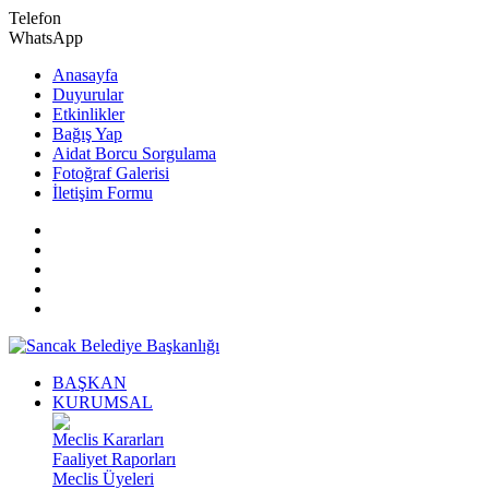
Telefon
WhatsApp
Anasayfa
Duyurular
Etkinlikler
Bağış Yap
Aidat Borcu Sorgulama
Fotoğraf Galerisi
İletişim Formu
BAŞKAN
KURUMSAL
Meclis Kararları
Faaliyet Raporları
Meclis Üyeleri