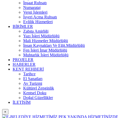
İnşaat Ruhsatı
Numarataj
Vergi İşlemleri
İşyeri Açma Ruhsatı
Evlilik Hizmetleri
BİRİMLER
Zabıta Amirliği
Yazı İşleri Müdürlüğü
Mali Hizmetler Müdürlüğü
İnsan Kaynakları Ve Eğit.Müdürlüğü
Fen İşleri İmar Müdürlüğü
Muhtarlık İşleri Müdürlüğü
PROJELER
HABERLER
KENT REHBERİ
Tarihçe
El Sanatları
Av Turizmi
Kültürel Zenginlik
Kentsel Doku
Doğal Güzellikler
İLETİŞİM
×