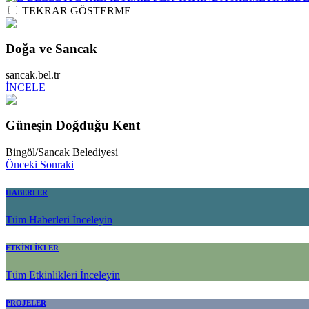
TEKRAR GÖSTERME
Doğa ve Sancak
sancak.bel.tr
İNCELE
Güneşin Doğduğu Kent
Bingöl/Sancak Belediyesi
Önceki
Sonraki
HABERLER
Tüm Haberleri İnceleyin
ETKİNLİKLER
Tüm Etkinlikleri İnceleyin
PROJELER