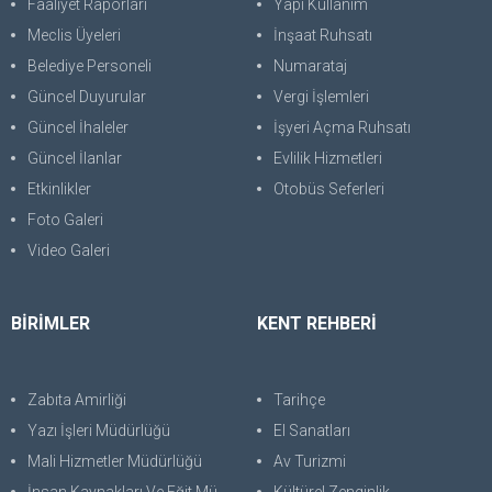
Faaliyet Raporları
Yapı Kullanım
Meclis Üyeleri
İnşaat Ruhsatı
Belediye Personeli
Numarataj
Güncel Duyurular
Vergi İşlemleri
Güncel İhaleler
İşyeri Açma Ruhsatı
Güncel İlanlar
Evlilik Hizmetleri
Etkinlikler
Otobüs Seferleri
Foto Galeri
Video Galeri
BİRİMLER
KENT REHBERİ
Zabıta Amirliği
Tarihçe
Yazı İşleri Müdürlüğü
El Sanatları
Mali Hizmetler Müdürlüğü
Av Turizmi