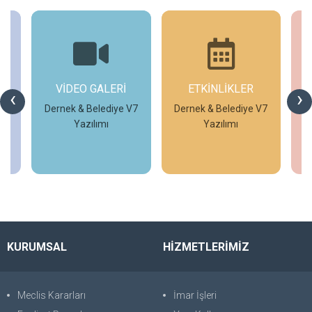
MA
VİDEO GALERİ
ETKİNLİKLER
‹
›
e
Dernek & Belediye V7
Dernek & Belediye V7
z.
Yazılımı
Yazılımı
İncele
İncele
KURUMSAL
HİZMETLERİMİZ
Meclis Kararları
İmar İşleri